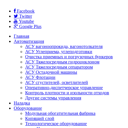
Facebook
Twitter
Youtube
Google Plus
Главная
Автоматизация
АСУ вагоноопрокида, вагонотолкателя
АСУ Углеприема, углеподготовки
Очистка приемных и погрузочных бункеров
АСУ Тяжелосредным гидроциклоном
АСУ Тяжелосредным сепаратором
АСУ Остадочной машины
АСУ Флотации
АСУ сгустителей, осветлителей
Оперативно-диспетчерское управление
Контроль плотности и изольности отходов
Другие системы управления
Наладка
Оборудование
Модульная обогатительная фабрика
Кипящий слой
Технологическое оборудование