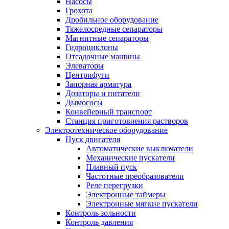
Насoсы
Грохота
Дробильное оборудование
Тяжелосредные сепараторы
Магнитные сепараторы
Гидроциклоны
Отсадочные машины
Элеваторы
Центрифуги
Запорная арматура
Дозаторы и питатели
Дымососы
Конвейерный транспорт
Станция приготовления растворов
Электротехническое оборудование
Пуск двигателя
Автоматические выключатели
Механические пускатели
Плавный пуск
Частотные преобразователи
Реле перегрузки
Электронные таймеры
Электронные мягкие пускатели
Контроль зольности
Контроль давления