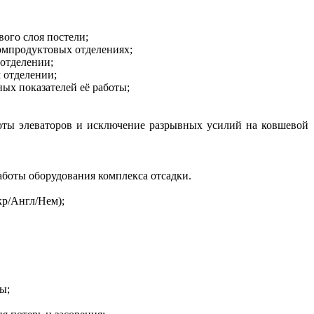
ого слоя постели;
омпродуктовых отделениях;
отделении;
 отделении;
ых показателей её работы;
боты элеваторов и исключение разрывных усилий на ковшевой
аботы оборудования комплекса отсадки.
р/Англ/Нем);
ы;