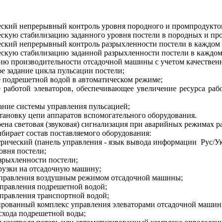
ский непрерывный контроль уровня породного и промпродуктов
скую стабилизацию заданного уровня постели в породных и пр
ский непрерывный контроль разрыхленности постели в каждом 
скую стабилизацию заданной разрыхленности постели в каждом
ю производительности отсадочной машины с учетом качественн
е задание цикла пульсации постели;
 подрешетной водой в автоматическом режиме;
 работой элеваторов, обеспечивающее увеличение ресурса ра
ание системы управления пульсацией;
становку цепи аппаратов вспомогательного оборудования.
ена световая (звуковая) сигнализация при аварийных режимах р
ыбирает состав поставляемого оборудования:
рический (панель управления - язык вывода информации Рус/Ук
овня постели;
зрыхленности постели;
рузки на отсадочную машину;
правления воздушным режимом отсадочной машины;
правления подрешетной водой;
правления транспортной водой;
рованный комплекс управления элеваторами отсадочной машин
схода подрешетной воды;