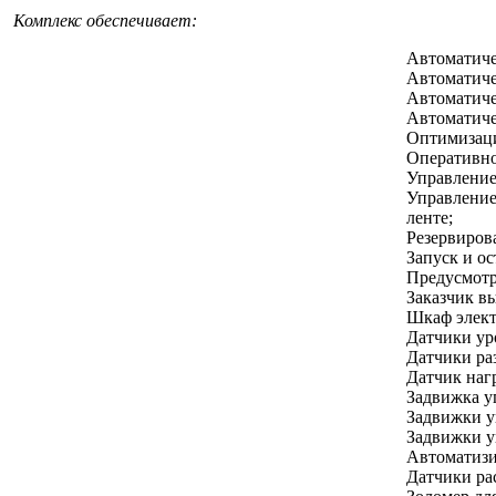
Комплекс обеспечивает:
Автоматиче
Автоматиче
Автоматиче
Автоматиче
Оптимизаци
Оперативно
Управление
Управление
ленте;
Резервиров
Запуск и о
Предусмотр
Заказчик в
Шкаф элект
Датчики ур
Датчики ра
Датчик наг
Задвижка у
Задвижки у
Задвижки у
Автоматизи
Датчики ра