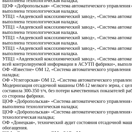
выполнена технологическая наладка;
ЦОФ «Добропольская» «Система автоматического управления о
выполнена технологическая наладка;
УПЦ1 «Авдеевский коксохимический завод», «Система автома
выполнена технологическая наладка;
УПЦ1 «Авдеевский коксохимический завод», «Система автома
выполнена технологическая наладка.
УПЦ1 «Авдеевский коксохимический завод», «Система автома
выполнена технологическая наладка.
УПЦ1 «Авдеевский коксохимический завод», «Система автома
выполнена технологическая наладка.
УПЦ1 «Авдеевский коксохимический завод», «Система автома
всей контролируемой информации в АСУТП фабрики», выполне
ОФ «Известие» ОМ 12, «Система автоматического управления 
наладка;
ОФ «Углегорская» ОМ 12, «Система автоматического управлен
Модернизация отсадочной машины ОМ-12 мелкого зерна, с цел
составила 300-350 т/ч, без потери качественных показателей ра
со стороны фабрики.
ЦОФ «Добропольская» «Система автоматического управления 
выполнена технологическая наладка;
ЦОФ «Добропольская» «Система автоматического управления 
технологическая наладка;
ОФ «Донецкая», технический аудит состояния отсадочной маши
обогащения.