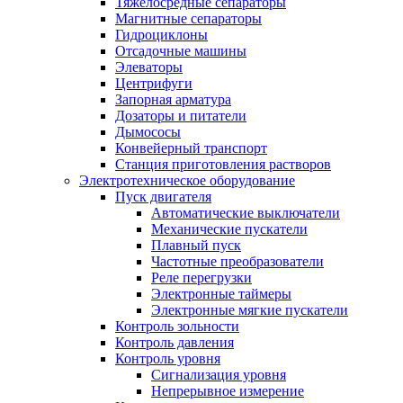
Тяжелосредные сепараторы
Магнитные сепараторы
Гидроциклоны
Отсадочные машины
Элеваторы
Центрифуги
Запорная арматура
Дозаторы и питатели
Дымососы
Конвейерный транспорт
Станция приготовления растворов
Электротехническое оборудование
Пуск двигателя
Автоматические выключатели
Механические пускатели
Плавный пуск
Частотные преобразователи
Реле перегрузки
Электронные таймеры
Электронные мягкие пускатели
Контроль зольности
Контроль давления
Контроль уровня
Сигнализация уровня
Непрерывное измерение