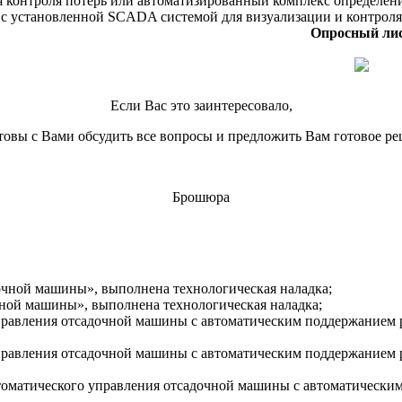
я контроля потерь или автоматизированный комплекс определени
с установленной SCADA системой для визуализации и контроля
Опросный лис
Если Ваc это заинтересовало,
товы с Вами обсудить все вопросы и предложить Вам готовое ре
Брошюра
чной машины», выполнена технологическая наладка;
ной машины», выполнена технологическая наладка;
правления отсадочной машины с автоматическим поддержанием р
правления отсадочной машины с автоматическим поддержанием р
томатического управления отсадочной машины с автоматически