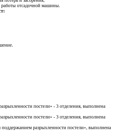
я потерь и засорения;
 работы отсадочной машины.
т:
шение.
азрыхленности постели» - 3 отделения, выполнена
азрыхленности постели» - 3 отделения, выполнена
м поддержанием разрыхленности постели», выполнена