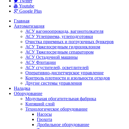
Twitter
Youtube
Google Plus
Главная
Автоматизация
АСУ вагоноопрокида, вагонотолкателя
АСУ Углеприема, углеподготовки
Очистка приемных и погрузочных бункеров
АСУ Тяжелосредным гидроциклоном
АСУ Тяжелосредным сепаратором
АСУ Остадочной машины
АСУ Флотации
АСУ сгустителей, осветлителей
Оперативно-диспетчерское управление
Контроль плотности и изольности отходов
Другие системы управления
Наладка
Оборудование
Модульная обогатительная фабрика
Кипящий слой
Технологическое оборудование
Насoсы
Грохота
Дробильное оборудование