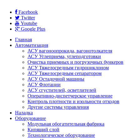
Facebook
Twitter
Youtube
Google Plus
Главная
Автоматизация
АСУ вагоноопрокида, вагонотолкателя
АСУ Углеприема, углеподготовки
Очистка приемных и погрузочных бункеров
АСУ Тяжелосредным гидроциклоном
АСУ Тяжелосредным сепаратором
АСУ Остадочной машины
АСУ Флотации
АСУ сгустителей, осветлителей
Оперативно-диспетчерское управление
Контроль плотности и изольности отходов
Другие системы управления
Наладка
Оборудование
Модульная обогатительная фабрика
Кипящий слой
Технологическое оборудование