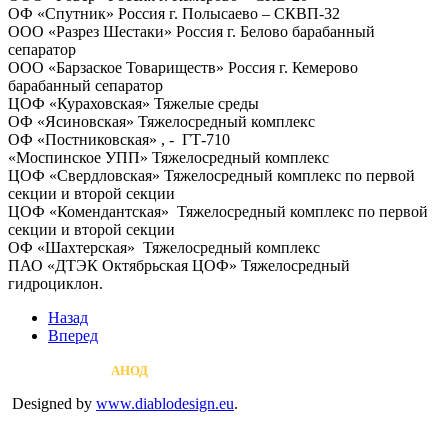
ОФ «Спутник» Россия г. Полысаево – СКВП-32
ООО «Разрез Шестаки» Россия г. Белово барабанный
сепаратор
ООО «Барзаское Товариществ» Россия г. Кемерово
барабанный сепаратор
ЦОФ «Кураховская» Тяжелые среды
ОФ «Ясиновская» Тяжелосредный комплекс
ОФ «Постниковская» , - ГТ-710
«Моспинское УПП» Тяжелосредный комплекс
ЦОФ «Свердловская» Тяжелосредный комплекс по первой
секции и второй секции
ЦОФ «Комендантская» Тяжелосредный комплекс по первой
секции и второй секции
ОФ «Шахтерская» Тяжелосредный комплекс
ПАО «ДТЭК Октябрьская ЦОФ» Тяжелосредный
гидроциклон.
Назад
Вперед
Copyright © 2026
АНОД
Rights Reserved.
Designed by
www.diablodesign.eu
.