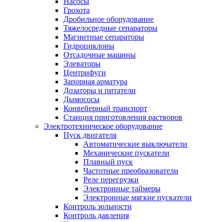
Насoсы
Грохота
Дробильное оборудование
Тяжелосредные сепараторы
Магнитные сепараторы
Гидроциклоны
Отсадочные машины
Элеваторы
Центрифуги
Запорная арматура
Дозаторы и питатели
Дымососы
Конвейерный транспорт
Станция приготовления растворов
Электротехническое оборудование
Пуск двигателя
Автоматические выключатели
Механические пускатели
Плавный пуск
Частотные преобразователи
Реле перегрузки
Электронные таймеры
Электронные мягкие пускатели
Контроль зольности
Контроль давления