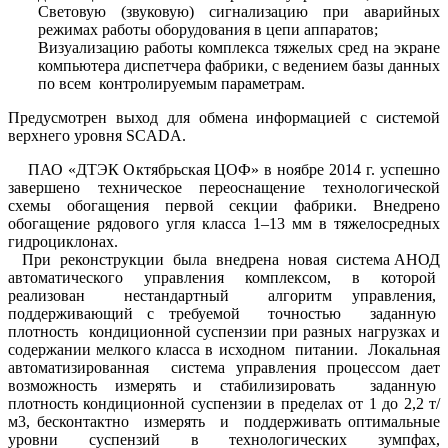
Световую (звуковую) сигнализацию при аварийных
режимах работы оборудования в цепи аппаратов;
Визуализацию работы комплекса тяжелых сред на экране
компьютера диспетчера фабрики, с ведением базы данных
по всем контролируемым параметрам.
Предусмотрен выход для обмена информацией с системой
верхнего уровня SCADA.
ПАО «ДТЭК Октябрьская ЦОФ» в ноябре 2014 г. успешно
завершено техническое переоснащение технологической
схемы обогащения первой секции фабрики. Внедрено
обогащение рядового угля класса 1–13 мм в тяжелосредных
гидроциклонах.
При реконструкции была внедрена новая система АНОД
автоматического управления комплексом, в которой
реализован нестандартный алгоритм управления,
поддерживающий с требуемой точностью заданную
плотность кондиционной суспензии при разных нагрузках и
содержании мелкого класса в исходном питании. Локальная
автоматизированная система управления процессом дает
возможность измерять и стабилизировать заданную
плотность кондиционной суспензии в пределах от 1 до 2,2 т/
м3, бесконтактно измерять и поддерживать оптимальные
уровни суспензий в технологических зумпфах,