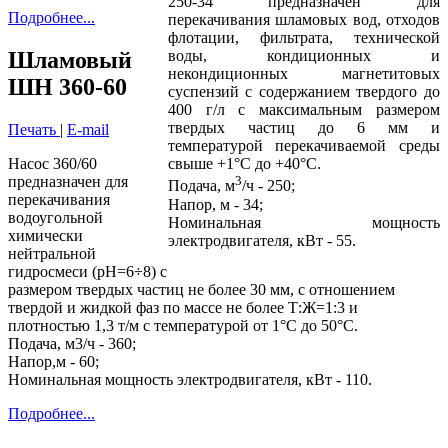
250-34 предназначен для
Подробнее...
перекачивания шламовых вод, отходов
флотации, фильтрата, технической
Шламовый
воды, кондиционных и
некондиционных магнетитовых
ШН 360-60
суспензий с содержанием твердого до
400 г/л с максимальным размером
твердых частиц до 6 мм и
Печать
|
E-mail
температурой перекачиваемой среды
Насос 360/60
свыше +1°С до +40°С.
предназначен для
3
Подача, м
/ч - 250;
перекачивания
Напор, м - 34;
водоугольной
Номинальная мощность
химически
электродвигателя, кВт - 55.
нейтральной
гидросмеси (рН=6÷8) с
размером твердых частиц не более 30 мм, с отношением
твердой и жидкой фаз по массе не более Т:Ж=1:3 и
плотностью 1,3 т/м с температурой от 1°C до 50°С.
Подача, м3/ч - 360;
Напор,м - 60;
Номинальная мощность электродвигателя, кВт - 110.
Подробнее...