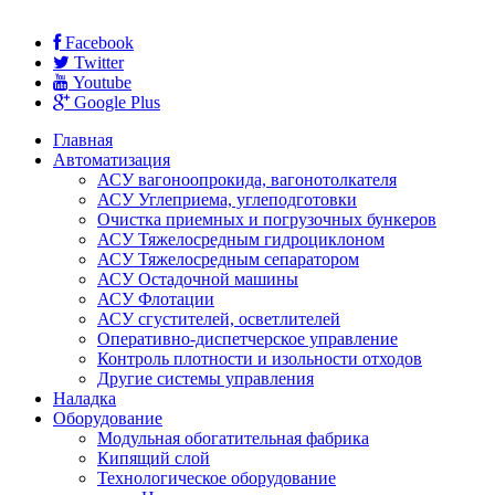
Facebook
Twitter
Youtube
Google Plus
Главная
Автоматизация
АСУ вагоноопрокида, вагонотолкателя
АСУ Углеприема, углеподготовки
Очистка приемных и погрузочных бункеров
АСУ Тяжелосредным гидроциклоном
АСУ Тяжелосредным сепаратором
АСУ Остадочной машины
АСУ Флотации
АСУ сгустителей, осветлителей
Оперативно-диспетчерское управление
Контроль плотности и изольности отходов
Другие системы управления
Наладка
Оборудование
Модульная обогатительная фабрика
Кипящий слой
Технологическое оборудование