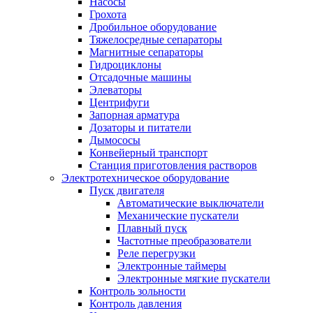
Насoсы
Грохота
Дробильное оборудование
Тяжелосредные сепараторы
Магнитные сепараторы
Гидроциклоны
Отсадочные машины
Элеваторы
Центрифуги
Запорная арматура
Дозаторы и питатели
Дымососы
Конвейерный транспорт
Станция приготовления растворов
Электротехническое оборудование
Пуск двигателя
Автоматические выключатели
Механические пускатели
Плавный пуск
Частотные преобразователи
Реле перегрузки
Электронные таймеры
Электронные мягкие пускатели
Контроль зольности
Контроль давления