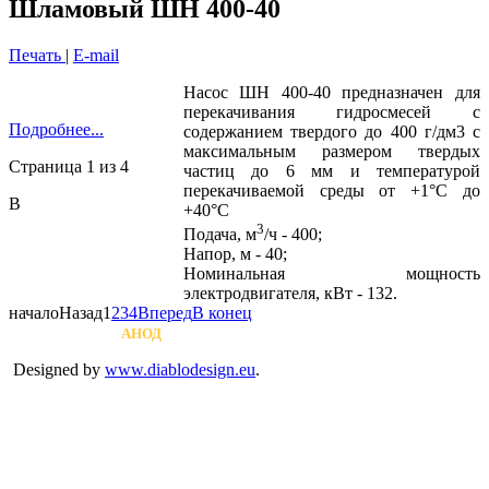
Шламовый ШН 400-40
Печать
|
E-mail
Насос ШН 400-40 предназначен для
перекачивания гидросмесей с
Подробнее...
содержанием твердого до 400 г/дм3 с
максимальным размером твердых
Страница 1 из 4
частиц до 6 мм и температурой
перекачиваемой среды от +1°С до
В
+40°С
3
Подача, м
/ч - 400;
Напор, м - 40;
Номинальная мощность
электродвигателя, кВт - 132.
начало
Назад
1
2
3
4
Вперед
В конец
Copyright © 2026
АНОД
Rights Reserved.
Designed by
www.diablodesign.eu
.