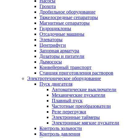
Насoсы
Грохота
Дробильное оборудование
Тяжелосредные сепараторы
Магнитные сепараторы
Гидроциклоны
Отсадочные машины
Элеваторы
Центрифуги
Запорная арматура
Дозаторы и питатели
Дымососы
Конвейерный транспорт
Станция приготовления растворов
Электротехническое оборудование
Пуск двигателя
Автоматические выключатели
Механические пускатели
Плавный пуск
Частотные преобразователи
Реле перегрузки
Электронные таймеры
Электронные мягкие пускатели
Контроль зольности
Контроль давления