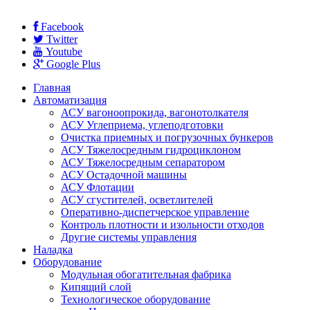
Facebook
Twitter
Youtube
Google Plus
Главная
Автоматизация
АСУ вагоноопрокида, вагонотолкателя
АСУ Углеприема, углеподготовки
Очистка приемных и погрузочных бункеров
АСУ Тяжелосредным гидроциклоном
АСУ Тяжелосредным сепаратором
АСУ Остадочной машины
АСУ Флотации
АСУ сгустителей, осветлителей
Оперативно-диспетчерское управление
Контроль плотности и изольности отходов
Другие системы управления
Наладка
Оборудование
Модульная обогатительная фабрика
Кипящий слой
Технологическое оборудование