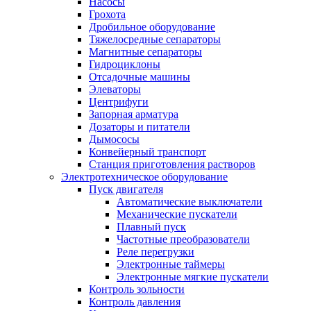
Насoсы
Грохота
Дробильное оборудование
Тяжелосредные сепараторы
Магнитные сепараторы
Гидроциклоны
Отсадочные машины
Элеваторы
Центрифуги
Запорная арматура
Дозаторы и питатели
Дымососы
Конвейерный транспорт
Станция приготовления растворов
Электротехническое оборудование
Пуск двигателя
Автоматические выключатели
Механические пускатели
Плавный пуск
Частотные преобразователи
Реле перегрузки
Электронные таймеры
Электронные мягкие пускатели
Контроль зольности
Контроль давления