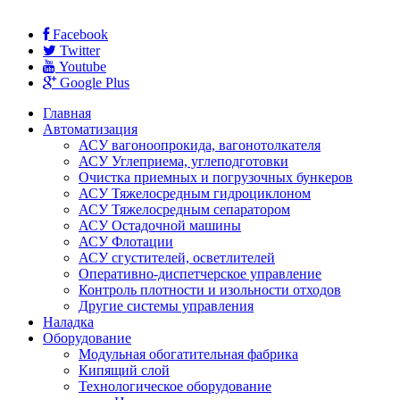
Facebook
Twitter
Youtube
Google Plus
Главная
Автоматизация
АСУ вагоноопрокида, вагонотолкателя
АСУ Углеприема, углеподготовки
Очистка приемных и погрузочных бункеров
АСУ Тяжелосредным гидроциклоном
АСУ Тяжелосредным сепаратором
АСУ Остадочной машины
АСУ Флотации
АСУ сгустителей, осветлителей
Оперативно-диспетчерское управление
Контроль плотности и изольности отходов
Другие системы управления
Наладка
Оборудование
Модульная обогатительная фабрика
Кипящий слой
Технологическое оборудование