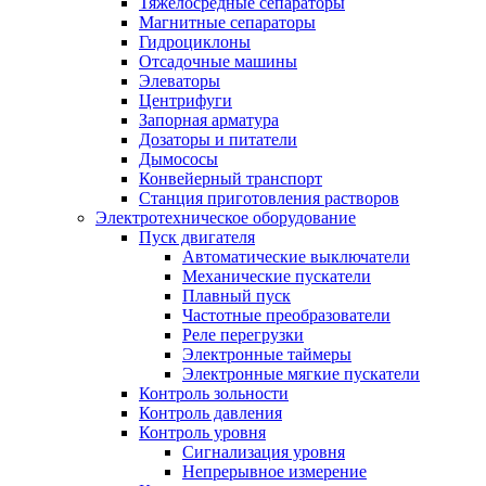
Тяжелосредные сепараторы
Магнитные сепараторы
Гидроциклоны
Отсадочные машины
Элеваторы
Центрифуги
Запорная арматура
Дозаторы и питатели
Дымососы
Конвейерный транспорт
Станция приготовления растворов
Электротехническое оборудование
Пуск двигателя
Автоматические выключатели
Механические пускатели
Плавный пуск
Частотные преобразователи
Реле перегрузки
Электронные таймеры
Электронные мягкие пускатели
Контроль зольности
Контроль давления
Контроль уровня
Сигнализация уровня
Непрерывное измерение