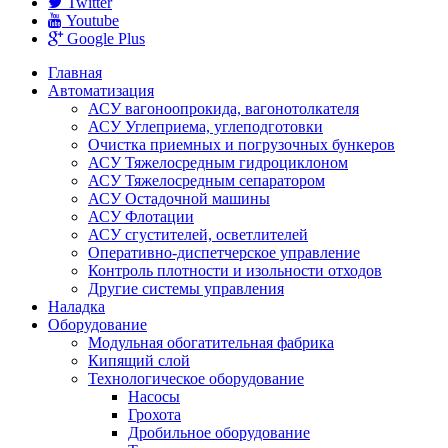
Twitter
Youtube
Google Plus
Главная
Автоматизация
АСУ вагоноопрокида, вагонотолкателя
АСУ Углеприема, углеподготовки
Очистка приемных и погрузочных бункеров
АСУ Тяжелосредным гидроциклоном
АСУ Тяжелосредным сепаратором
АСУ Остадочной машины
АСУ Флотации
АСУ сгустителей, осветлителей
Оперативно-диспетчерское управление
Контроль плотности и изольности отходов
Другие системы управления
Наладка
Оборудование
Модульная обогатительная фабрика
Кипящий слой
Технологическое оборудование
Насoсы
Грохота
Дробильное оборудование