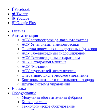
Facebook
Twitter
Youtube
Google Plus
Главная
Автоматизация
АСУ вагоноопрокида, вагонотолкателя
АСУ Углеприема, углеподготовки
Очистка приемных и погрузочных бункеров
АСУ Тяжелосредным гидроциклоном
АСУ Тяжелосредным сепаратором
АСУ Остадочной машины
АСУ Флотации
АСУ сгустителей, осветлителей
Оперативно-диспетчерское управление
Контроль плотности и изольности отходов
Другие системы управления
Наладка
Оборудование
Модульная обогатительная фабрика
Кипящий слой
Технологическое оборудование