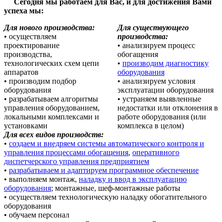
Сегодня мы работаем для Вас, и для достижения Вами
успеха мы:
Для нового производства:
Для существующего
• осуществляем
производства:
проектирование
• анализируем процесс
производства,
обогащения
технологических схем цепи
•
производим диагностику
аппаратов
оборудования
• производим подбор
• анализируем условия
оборудования
эксплуатации оборудования
• разрабатываем алгоритмы
• устраняем выявленные
управления оборудованием,
недостатки или отклонения в
локальными комплексами и
работе оборудования (или
установками
комплекса в целом)
Для всех видов производств:
•
создаем и внедряем системы автоматического контроля и
управления процессами обогащения
,
оперативного
диспетчерского управления предприятием
•
разрабатываем и адаптируем программное обеспечение
• выполняем монтаж,
наладку и ввод в эксплуатацию
оборудования
; монтажные, шеф-монтажные работы
• осуществляем технологическую наладку обогатительного
оборудования
• обучаем персонал