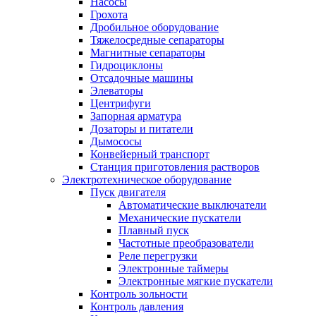
Насoсы
Грохота
Дробильное оборудование
Тяжелосредные сепараторы
Магнитные сепараторы
Гидроциклоны
Отсадочные машины
Элеваторы
Центрифуги
Запорная арматура
Дозаторы и питатели
Дымососы
Конвейерный транспорт
Станция приготовления растворов
Электротехническое оборудование
Пуск двигателя
Автоматические выключатели
Механические пускатели
Плавный пуск
Частотные преобразователи
Реле перегрузки
Электронные таймеры
Электронные мягкие пускатели
Контроль зольности
Контроль давления